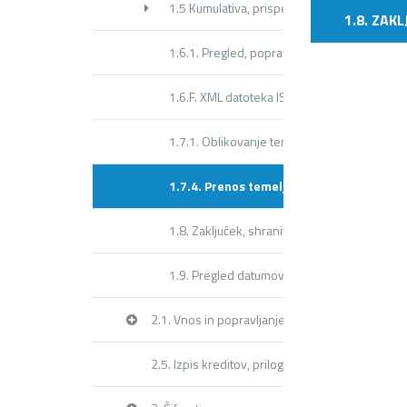
1.5 Kumulativa, prispevki obrazci
1.8. ZAK
1.6.1. Pregled, popravljanje nalogov
1.6.F. XML datoteka ISPAP za SPJS
1.7.1. Oblikovanje temeljnice
1.7.4. Prenos temeljnice v GKW
1.8. Zaključek, shranitev (ažuriranje) plač
1.9. Pregled datumov shranitve (ažuriranja)
2.1. Vnos in popravljanje delavcev
2.5. Izpis kreditov, prilog, opomb,…