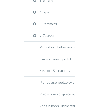
3. Šifranti
4. Izpisi
5. Parametri
7. Zavezanci
Refundacije boleznine vse kar morate vedeti
Izračun osnove preteklega leta
S.B. Bolniški listi (E-Bol)
Prenos eBol podatkov v obračun plače
Vračilo preveč izplačanega regresa
Vnos in popravljanje starih plač