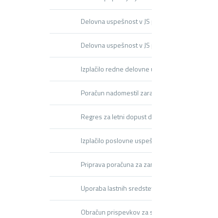
Delovna uspešnost v JS po novem – splošno
Delovna uspešnost v JS po novem – modul DU
Izplačilo redne delovne uspešnosti (RDU,D010)
Poračun nadomestil zaradi izplačila RDU/DU – 
Regres za letni dopust do in nad uredbo
Izplačilo poslovne uspešnosti
Priprava poračuna za zamenjavo plačnega razr
Uporaba lastnih sredstev
Obračun prispevkov za socialno varnost za zapo