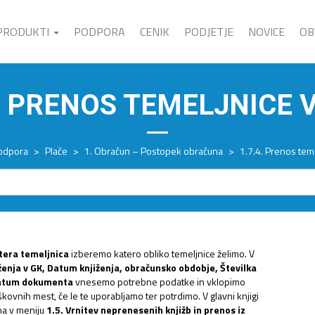
PRODUKTI
PODPORA
CENIK
PODJETJE
NOVICE
OB
4. PRENOS TEMELJNICE 
odpora
>
Plače
>
1. Obračun – Postopek obračuna
>
1.7.4. Prenos tem
tera temeljnica
izberemo katero obliko temeljnice želimo. V
ženja v GK, Datum knjiženja, obračunsko obdobje, Številka
atum dokumenta
vnesemo potrebne podatke in vklopimo
kovnih mest, če le te uporabljamo ter potrdimo. V glavni knjigi
na v meniju
1.5. Vrnitev neprenesenih knjižb in prenos iz