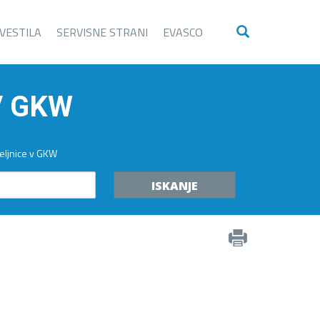
VESTILA
SERVISNE STRANI
EVASCO
V GKW
eljnice v GKW
ISKANJE