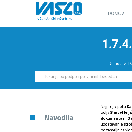
DOMOV
1.7.
Domov
>
P
Najprej v polju
Ka
polja
Simbol knji
Navodila
dokumenta in D
upoštevanje stroš
bo temeljnica vid