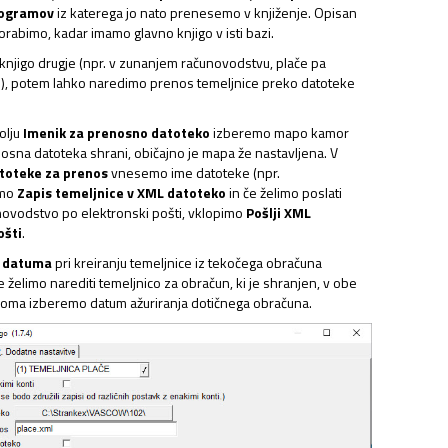
rogramov
iz katerega jo nato prenesemo v knjiženje. Opisan
rabimo, kadar imamo glavno knjigo v isti bazi.
njigo drugje (npr. v zunanjem računovodstvu, plače pa
u), potem lahko naredimo prenos temeljnice preko datoteke
olju
Imenik za prenosno datoteko
izberemo mapo kamor
osna datoteka shrani, običajno je mapa že nastavljena. V
toteke za prenos
vnesemo ime datoteke (npr.
imo
Zapis temeljnice v XML datoteko
in če želimo poslati
novodstvo po elektronski pošti, vklopimo
Pošlji XML
ošti
.
o datuma
pri kreiranju temeljnice iz tekočega obračuna
 želimo narediti temeljnico za obračun, ki je shranjen, v obe
iroma izberemo datum ažuriranja dotičnega obračuna.
NJAVA DOKUMENTOV