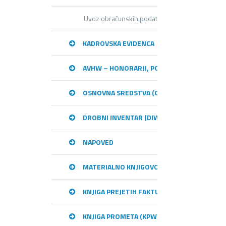
Uvoz obračunskih podatkov preko Excel datot
KADROVSKA EVIDENCA
AVHW – HONORARJI, PODJEMNE POGODBE, 
OSNOVNA SREDSTVA (OSW)
DROBNI INVENTAR (DIW)
NAPOVED
MATERIALNO KNJIGOVODSTVO (MKW)
KNJIGA PREJETIH FAKTUR (KPFW)
KNJIGA PROMETA (KPW)