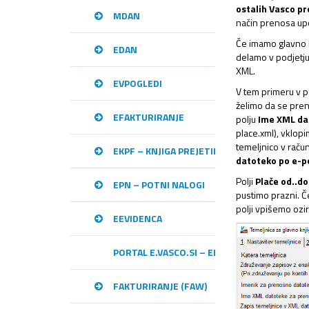
ostalih Vasco p
MDAN
način prenosa upo
Če imamo glavno k
EDAN
delamo v podjetj
XML.
EVPOGLEDI
V tem primeru v p
želimo da se pren
EFAKTURIRANJE
polju
Ime XML da
place.xml), vklop
temeljnico v raču
EKPF – KNJIGA PREJETIH RAČUNOV
datoteko po e-p
Polji
Plače od..d
EPN – POTNI NALOGI
pustimo prazni. Če
polji vpišemo oz
EEVIDENCA
PORTAL E.VASCO.SI – ELEKTRONSKA IZME
FAKTURIRANJE (FAW)