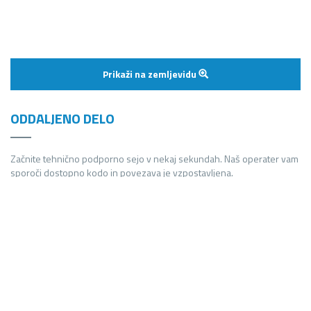
Prikaži na zemljevidu
ODDALJENO DELO
Začnite tehnično podporno sejo v nekaj sekundah. Naš operater vam
sporoči dostopno kodo in povezava je vzpostavljena.
POVEŽITE SE Z NAMI