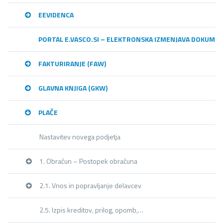
EEVIDENCA
PORTAL E.VASCO.SI – ELEKTRONSKA IZMENJAVA DOKUME
FAKTURIRANJE (FAW)
GLAVNA KNJIGA (GKW)
PLAČE
Nastavitev novega podjetja
1. Obračun – Postopek obračuna
2.1. Vnos in popravljanje delavcev
2.5. Izpis kreditov, prilog, opomb,…