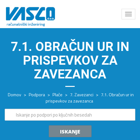
Odpri
meni
7.1. OBRAČUN UR IN
PRISPEVKOV ZA
ZAVEZANCA
Domov
>
Podpora
>
Plače
>
7. Zavezanci
>
7.1. Obračun ur in
prispevkov za zavezanca
ISKANJE