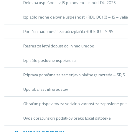
Delovna uspešnost v JS po novem – modul DU 2026
Izplačilo redne delovne uspešnosti (RDU,D010) – JS – velja 
Poračun nadomestil zaradi izplačila RDU/DU – SPJS
Regres za letni dopust do in nad uredbo
Izplačilo poslovne uspešnosti
Priprava poračuna za zamenjavo plačnega razreda – SPJS
Uporaba lastnih sredstev
Obračun prispevkov za socialno varnost za zaposlene pri tuji
Uvoz obračunskih podatkov preko Excel datoteke