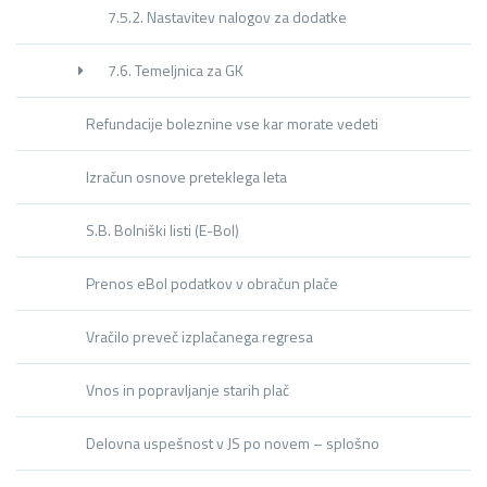
7.5.2. Nastavitev nalogov za dodatke
7.6. Temeljnica za GK
Refundacije boleznine vse kar morate vedeti
Izračun osnove preteklega leta
S.B. Bolniški listi (E-Bol)
Prenos eBol podatkov v obračun plače
Vračilo preveč izplačanega regresa
Vnos in popravljanje starih plač
Delovna uspešnost v JS po novem – splošno