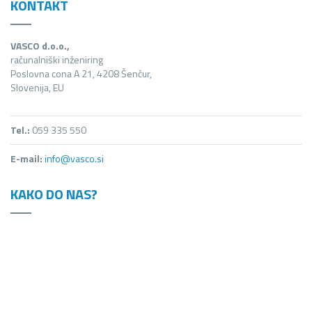
KONTAKT
VASCO d.o.o.,
računalniški inženiring
Poslovna cona A 21, 4208 Šenčur,
Slovenija, EU
Tel.:
059 335 550
E-mail:
info@vasco.si
KAKO DO NAS?