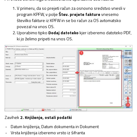
V primeru, da so prejeti račun za osnovno sredstvo vnesli v
program KPFW, v polje
Štev. prejete fakture
vnesemo
številko fakture iz KPFW in se bo račun za OS avtomatsko
povezal na vnos OS.
Uporabimo tipko
Dodaj datoteko
kjer izberemo datoteko PDF,
ki jo želimo pripeti na vnos OS.
Zavihek
2. Knjiženje, ostali podatki
Datum knjiženja, Datum dokumenta in Dokument
Vrsta knjiženja izberemo vrsto iz šifranta