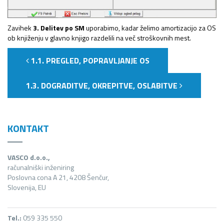
Zavihek
3. Delitev po SM
uporabimo, kadar želimo amortizacijo za OS
ob knjiženju v glavno knjigo razdelili na več stroškovnih mest.
1.1. PREGLED, POPRAVLJANJE OS
1.3. DOGRADITVE, OKREPITVE, OSLABITVE
KONTAKT
VASCO d.o.o.,
računalniški inženiring
Poslovna cona A 21, 4208 Šenčur,
Slovenija, EU
Tel.:
059 335 550