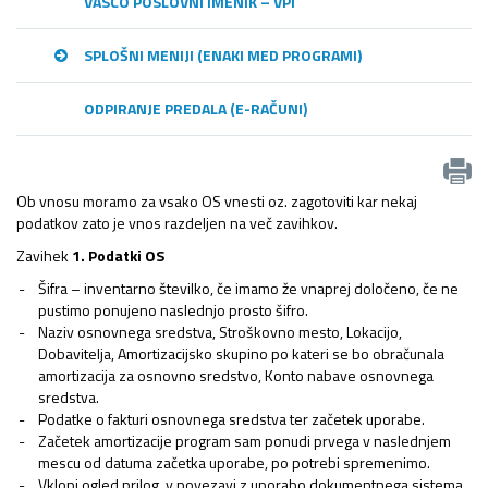
VASCO POSLOVNI IMENIK – VPI
SPLOŠNI MENIJI (ENAKI MED PROGRAMI)
ODPIRANJE PREDALA (E-RAČUNI)
Ob vnosu moramo za vsako OS vnesti oz. zagotoviti kar nekaj
podatkov zato je vnos razdeljen na več zavihkov.
Zavihek
1. Podatki OS
Šifra – inventarno številko, če imamo že vnaprej določeno, če ne
pustimo ponujeno naslednjo prosto šifro.
Naziv osnovnega sredstva, Stroškovno mesto, Lokacijo,
Dobavitelja, Amortizacijsko skupino po kateri se bo obračunala
amortizacija za osnovno sredstvo, Konto nabave osnovnega
sredstva.
Podatke o fakturi osnovnega sredstva ter začetek uporabe.
Začetek amortizacije program sam ponudi prvega v naslednjem
mescu od datuma začetka uporabe, po potrebi spremenimo.
Vklopi ogled prilog, v povezavi z uporabo dokumentnega sistema