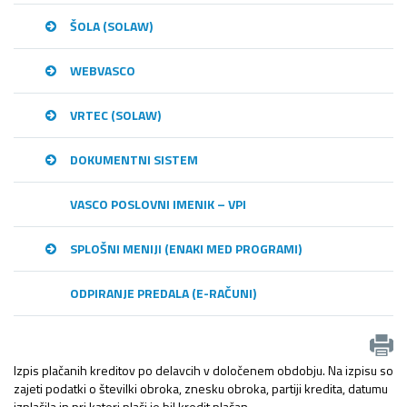
ŠOLA (SOLAW)
WEBVASCO
VRTEC (SOLAW)
DOKUMENTNI SISTEM
VASCO POSLOVNI IMENIK – VPI
SPLOŠNI MENIJI (ENAKI MED PROGRAMI)
ODPIRANJE PREDALA (E-RAČUNI)
Izpis plačanih kreditov po delavcih v določenem obdobju. Na izpisu so
zajeti podatki o številki obroka, znesku obroka, partiji kredita, datumu
izplačila in pri kateri plači je bil kredit plačan.