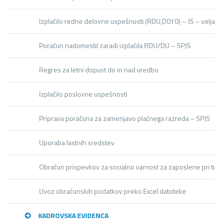
Izplačilo redne delovne uspešnosti (RDU,D010) – JS – velja 
Poračun nadomestil zaradi izplačila RDU/DU – SPJS
Regres za letni dopust do in nad uredbo
Izplačilo poslovne uspešnosti
Priprava poračuna za zamenjavo plačnega razreda – SPJS
Uporaba lastnih sredstev
Obračun prispevkov za socialno varnost za zaposlene pri tuji
Uvoz obračunskih podatkov preko Excel datoteke
KADROVSKA EVIDENCA