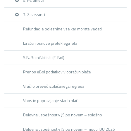
5. Parametri
7. Zavezanci
Refundacije boleznine vse kar morate vedeti
Izračun osnove preteklega leta
S.B. Bolniški listi (E-Bol)
Prenos eBol podatkov v obračun plače
Vračilo preveč izplačanega regresa
Vnos in popravljanje starih plač
Delovna uspešnost v JS po novem – splošno
Delovna uspešnost v JS po novem – modul DU 2026