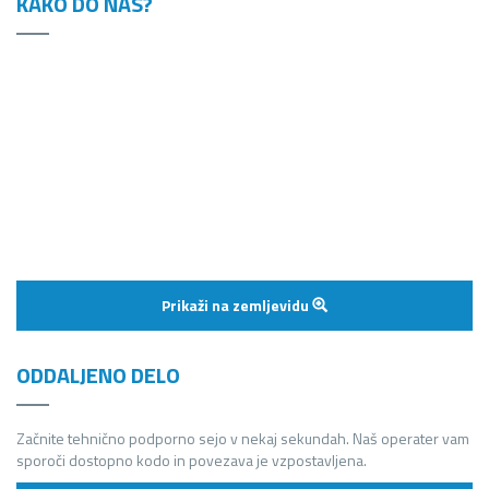
KAKO DO NAS?
Prikaži na zemljevidu
ODDALJENO DELO
Začnite tehnično podporno sejo v nekaj sekundah. Naš operater vam
sporoči dostopno kodo in povezava je vzpostavljena.