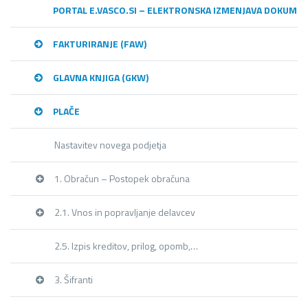
PORTAL E.VASCO.SI – ELEKTRONSKA IZMENJAVA DOKUME
FAKTURIRANJE (FAW)
GLAVNA KNJIGA (GKW)
PLAČE
Nastavitev novega podjetja
1. Obračun – Postopek obračuna
2.1. Vnos in popravljanje delavcev
2.5. Izpis kreditov, prilog, opomb,…
3. Šifranti