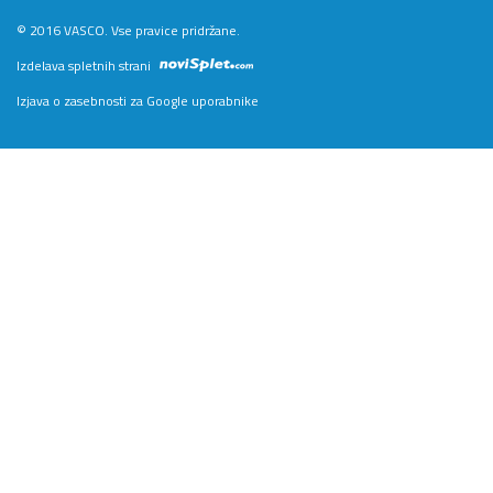
© 2016 VASCO. Vse pravice pridržane.
Izdelava spletnih strani
Izjava o zasebnosti za Google uporabnike