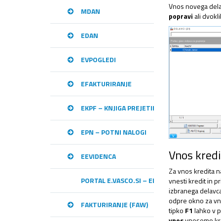
Vnos novega del
MDAN
popravi
ali dvok
EDAN
EVPOGLEDI
EFAKTURIRANJE
EKPF – KNJIGA PREJETIH RAČUNOV
EPN – POTNI NALOGI
Vnos kredi
EEVIDENCA
Za vnos kredita n
PORTAL E.VASCO.SI – ELEKTRONSKA IZME
vnesti kredit in p
izbranega delavc
odpre okno za vnos
FAKTURIRANJE (FAW)
tipko
F1
lahko v p
vnos
vnesemo kred