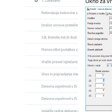
Okno za vn
7. Zavezanci
Refundacije boleznine vse kar morate vedeti
Izračun osnove preteklega leta
S.B. Bolniški listi (E-Bol)
Prenos eBol podatkov v obračun plače
Vračilo preveč izplačanega regresa
Vnos in popravljanje starih plač
Delovna uspešnost v JS po novem – splošno
Delovna uspešnost v JS po novem – modul DU
Izplačilo redne delovne uspešnosti (RDU,D010)