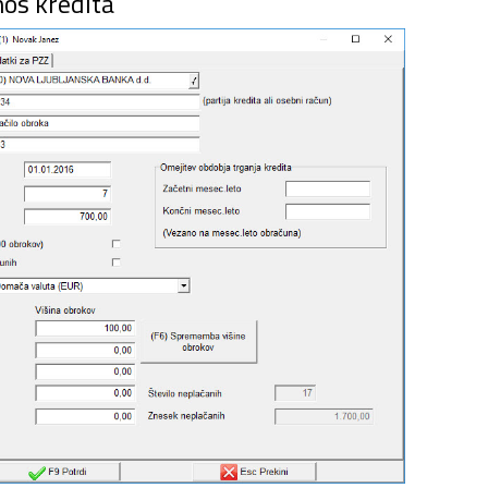
os kredita
 2026
 – JS – velja do 31.12.2025