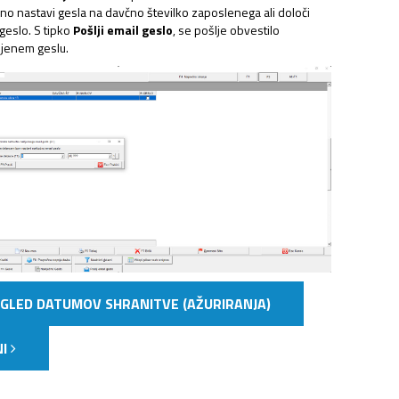
 nastavi gesla na davčno številko zaposlenega ali določi
geslo. S tipko
Pošlji email geslo
, se pošlje obvestilo
jenem geslu.
EGLED DATUMOV SHRANITVE (AŽURIRANJA)
NI