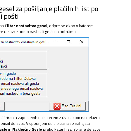
esel za pošiljanje plačilnih list po
SPJS
i pošti
 na
Filter nastavitve gesel
, odpre se okno v katerem
e delavce bomo nastavili geslo in potrdimo.
eda – SPJS
slene pri tujih delodajalcih (OPSVT)
eke
iltriranih zaposlenih na katerem z dvoklikom na delavca
 email delavcu. V spodnjem delu ekrana se nahajata
NAJEMNINE,…
eslo
in
Naključno Geslo
preko katerih za izbrane delavce