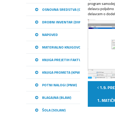
program samodejno
delavcu poljubno 
OSNOVNA SREDSTVA (OSW)
delavcem o dodel
DROBNI INVENTAR (DIW)
NAPOVED
MATERIALNO KNJIGOVODSTVO (MKW)
KNJIGA PREJETIH FAKTUR (KPFW)
KNJIGA PROMETA (KPW)
POTNI NALOGI (PNW)
1.9. PR
BLAGAJNA (BLAW)
1. MATIČ
ŠOLA (SOLAW)