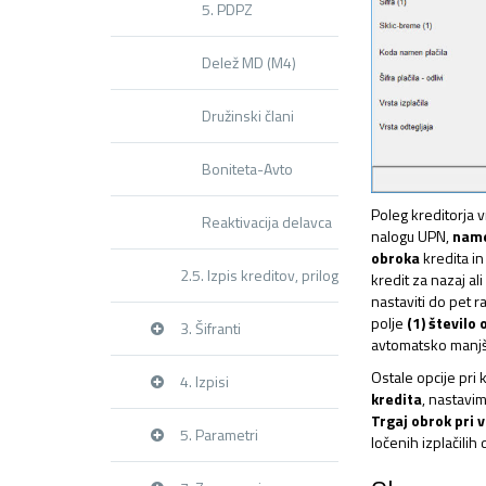
5. PDPZ
Delež MD (M4)
Družinski člani
Boniteta-Avto
Poleg kreditorja
Reaktivacija delavca
nalogu UPN,
name
obroka
kredita i
2.5. Izpis kreditov, prilog, opomb,…
kredit za nazaj al
nastaviti do pet 
polje
(1) število
3. Šifranti
avtomatsko manjšal
Ostale opcije pri 
4. Izpisi
kredita
, nastavi
Trgaj obrok pri 
5. Parametri
ločenih izplačilih