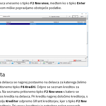
avca vnesemo s tipko
F2 Nov vnos
, medtem ko s tipko
Enter
likom miške popravljamo obstoječe podatke.
ta
a delavca se najprej postavimo na delavca za katerega želimo
NJAVA DOKUMENTOV
ritisnemo tipko
F6 Krediti
. Odpre se seznam kreditov za
a. Na seznamu pritisnemo tipko
F2 Nov vnos
s katero se
 kredita na delavca. Pri kreditu najprej določimo kreditorja, s
olju
Kreditor
odpremo šifrant kreditorjev, kjer s tipko
F2 Nov
itorja. Pri vnosu kreditorja je potrebno poleg osnovnih