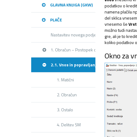
GLAVNA KNJIGA (GKW)
podatkov o kredit
namena plačila np
del sklica vnesem
PLAČE
vnesemo še
Vrst
možno tudi nastav
Nastavitev novega podjetja
gre, ali je to kre
koliko podatkov o k
1. Obračun – Postopek obračuna
Okno za vn
2.1. Vnos in popravljanje delavcev
1. Matični
2. Obračun
3. Ostalo
4. Delitev SM