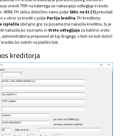
orju vnesti TRR na katerega se nakazujejo odtegljaji in kodo
r. ANNI. Pri sklicu določimo samo polje
Sklic na št.(1)
preostali
o v okno za kredit v polje
Partija kredita
. Pri kreditorju
o izplačila
običajno gre za posamezna nakazila kreditov, tu je
iti nakazila po seznamu in
Vrsto odtegljaja
za kakšno vrsto
dit, administrativna prepoved ali kaj drugega, s tem se tudi določi
reditu bo vidnih na plačilni listi.
os kreditorja