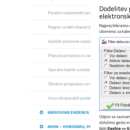
Dodelitev g
Poračun nadomestil zaradi izplačila RDU/DU – 
elektronsk
Najprej kliknemo
Regres za letni dopust do in nad uredbo
izberemo za kater
Izplačilo poslovne uspešnosti
Priprava poračuna za zamenjavo plačnega razr
Uporaba lastnih sredstev
Obračun prispevkov za socialno varnost za zapo
Uvoz obračunskih podatkov preko Excel datot
KADROVSKA EVIDENCA
Odpre se seznam f
določimo geslo in
AVHW – HONORARJI, PODJEMNE POGODBE, 
tipki
Davčna => G