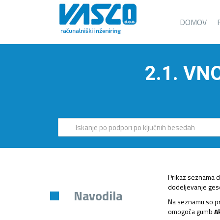
DOMOV
2.1. V
Prikaz seznama d
dodeljevanje gesel
Navodila
Na seznamu so pri
omogoča gumb
A