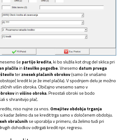
 vnesemo še
partijo kredita
, ki bo služila kot drug del sklica pri
n plačila
in
številko pogodbe
. Vnesemo
datum prvega
n
število
ter
znesek plačanih obrokov
(samo če vnašamo
i obstoječ kredit ki je že imel plačila). V spodnjem delu je možno
različnih višin obroka. Običajno vnesemo samo v
 obrokov
in
višino obroka
. Preostali obroki se bodo
i s shranitvijo plač.
kreditu, niso nujne za vnos.
Omejitev obdobja trganja
mo kadar želimo da se kredit trga samo v določenem obdobju.
vseh obračunih
se uporablja v primeru, da želimo tudi pri
 drugih dohodkov odtrgati kredit npr. regresu.