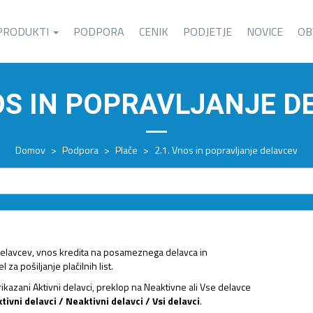
PRODUKTI
PODPORA
CENIK
PODJETJE
NOVICE
OB
NOS IN POPRAVLJANJE D
Domov
>
Podpora
>
Plače
>
2.1. Vnos in popravljanje delavcev
elavcev, vnos kredita na posameznega delavca in
 za pošiljanje plačilnih list.
kazani Aktivni delavci, preklop na Neaktivne ali Vse delavce
ktivni delavci / Neaktivni delavci / Vsi delavci
.