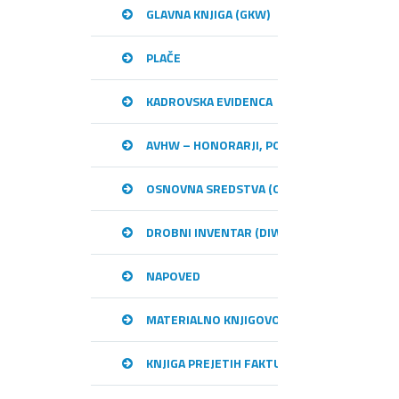
GLAVNA KNJIGA (GKW)
PLAČE
KADROVSKA EVIDENCA
AVHW – HONORARJI, PODJEMNE POGODBE, 
OSNOVNA SREDSTVA (OSW)
DROBNI INVENTAR (DIW)
NAPOVED
MATERIALNO KNJIGOVODSTVO (MKW)
KNJIGA PREJETIH FAKTUR (KPFW)