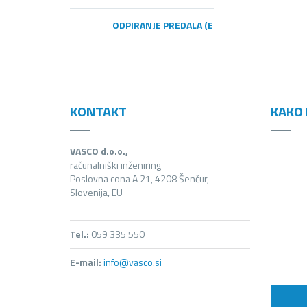
ODPIRANJE PREDALA (E-RAČUNI)
KONTAKT
KAKO 
VASCO d.o.o.,
računalniški inženiring
Poslovna cona A 21, 4208 Šenčur,
Slovenija, EU
Tel.:
059 335 550
E-mail:
info@vasco.si