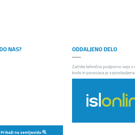
DO NAS?
ODDALJENO DELO
Začnite tehnično podporno sejo v
kodo in povezava je vzpostavljena
Prikaži na zemljevidu