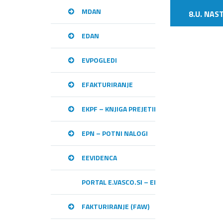
MDAN
8.U. NAS
EDAN
EVPOGLEDI
EFAKTURIRANJE
EKPF – KNJIGA PREJETIH RAČUNOV
EPN – POTNI NALOGI
EEVIDENCA
PORTAL E.VASCO.SI – ELEKTRONSKA IZME
FAKTURIRANJE (FAW)