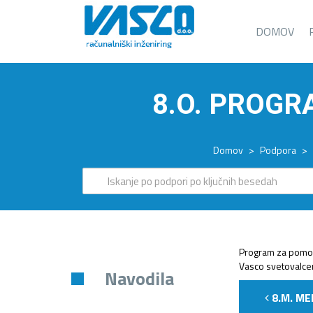
DOMOV
8.O. PROGR
Domov
>
Podpora
>
Program za pomoč
Vasco svetovalcem
Navodila
8.M. ME