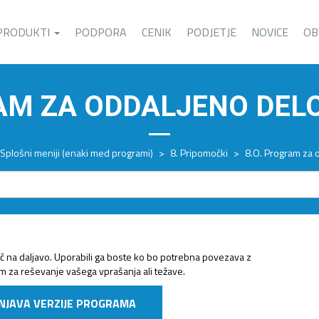
PRODUKTI
PODPORA
CENIK
PODJETJE
NOVICE
OB
AM ZA ODDALJENO DELO 
Splošni meniji (enaki med programi)
>
8. Pripomočki
>
8.O. Program za o
 na daljavo. Uporabili ga boste ko bo potrebna povezava z
 za reševanje vašega vprašanja ali težave.
NJAVA VERZIJE PROGRAMA