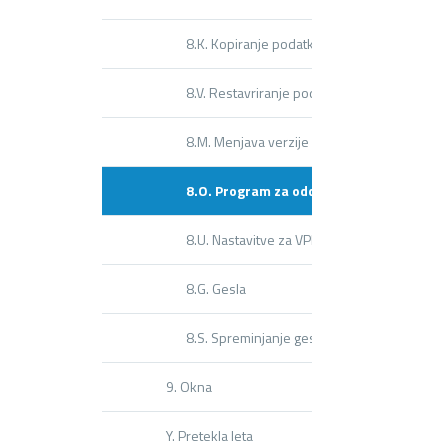
8.K. Kopiranje podatkov na rezervno števil
8.V. Restavriranje podatkov vseh programo
8.M. Menjava verzije programa
8.O. Program za oddaljeno delo (ISL Light
8.U. Nastavitve za VPI (poslovni imenik)
8.G. Gesla
8.S. Spreminjanje gesla
9. Okna
Y. Pretekla leta