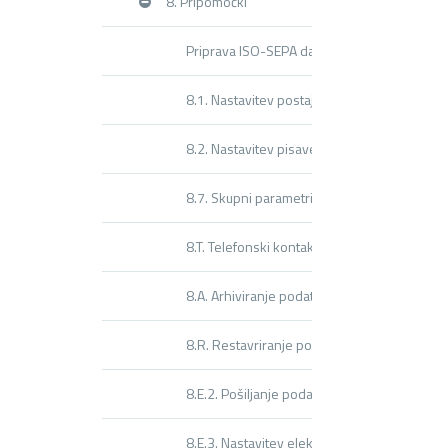
8. Pripomočki
Priprava ISO-SEPA datoteke za uvoz nalogo
8.1. Nastavitev postaje, parametri
8.2. Nastavitev pisave
8.7. Skupni parametri
8.T. Telefonski kontakti
8.A. Arhiviranje podatkov vseh programov
8.R. Restavriranje podatkov programa
8.E.2. Pošiljanje podatkov v Vasco
8.E.3. Nastavitev elektronske pošte